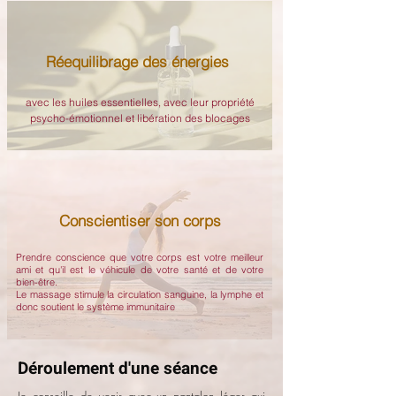
Réequilibrage des énergies
avec les huiles essentielles, avec leur propriété
psycho-émotionnel et
libération des blocages
Conscientiser son corps
Prendre conscience que votre corps est votre meilleur
ami et qu'il est le véhicule de votre santé et de votre
bien-être.
Le massage stimule la circulation sanguine, la lymphe et
donc soutient le système immunitaire
Déroulement d'une séance
Je conseille de venir avec un pantalon léger qui