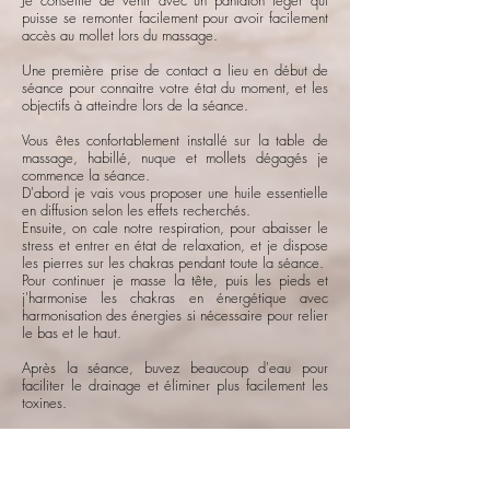
puisse se remonter facilement pour avoir facilement
accès au mollet lors du massage.
Une première prise de contact a lieu en début de
séance pour connaitre votre état du moment, et les
objectifs à atteindre lors de la séance.
Vous êtes confortablement installé sur la table de
massage, habillé, nuque et mollets dégagés je
commence la séance.
D'abord je vais vous proposer une huile essentielle
en diffusion selon les effets recherchés.
Ensuite, on cale notre respiration, pour abaisser le
stress et entrer en état de relaxation, et je dispose
les pierres sur les chakras pendant toute la séance.
Pour continuer je masse la tête, puis les pieds et
j'harmonise les chakras en énergétique avec
harmonisation des énergies si nécessaire pour relier
le bas et le haut.
Après la séance, buvez beaucoup d'eau pour
faciliter le drainage et éliminer plus facilement les
toxines.
Ce soin massage est né d'un besoin
personnel (qui à ma connaissance)