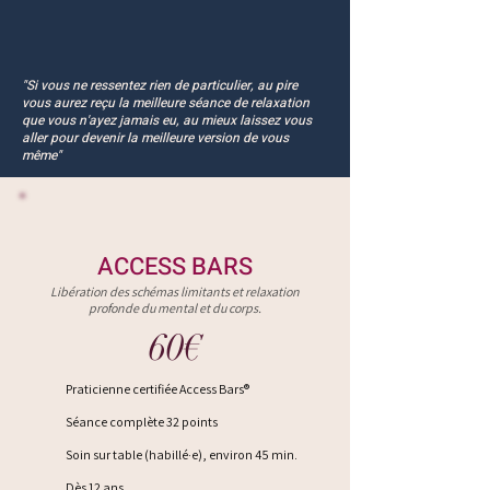
"Si vous ne ressentez rien de particulier, au pire
vous aurez reçu la meilleure séance de relaxation
que vous n'ayez jamais eu, au mieux laissez vous
aller pour devenir la meilleure version de vous
même"
ACCESS BARS
Libération des schémas limitants et relaxation
profonde du mental et du corps.
60€
Praticienne certifiée Access Bars®
Séance complète 32 points
Soin sur table (habillé·e), environ 45 min.
Dès 12 ans