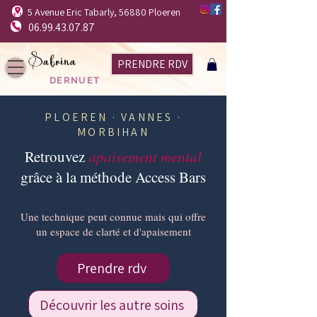
5 Avenue Eric Tabarly, 56880 Ploeren
06.99.43.07.87
Sabrina
PRENDRE RDV
DERNUET
PLOEREN · VANNES ·
MORBIHAN
Retrouvez
apaisement mental
grâce à la méthode Access Bars
Une technique peut connue mais qui offre
un espace de clarté et d'apaisement
Prendre rdv
Découvrir les autre soins