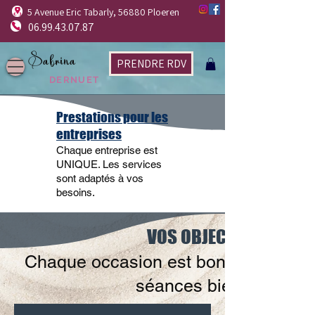
5 Avenue Eric Tabarly, 56880 Ploeren
06.99.43.07.87
Sabrina
PRENDRE RDV
DERNUET
Prestations pour les
entreprises
Chaque entreprise est
UNIQUE. Les services
sont adaptés à vos
besoins.
VOS OBJECTIFS ?
Chaque occasion est bonne pour pr
séances bien-être.