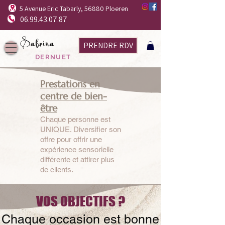
5 Avenue Eric Tabarly, 56880 Ploeren
06.99.43.07.87
Sabrina
PRENDRE RDV
DERNUET
Prestations en
centre de bien-
être
Chaque personne est
UNIQUE. Diversifier son
offre pour offrir une
expérience sensorielle
différente et attirer plus
de clients.
VOS OBJECTIFS ?
Chaque occasion est bonne