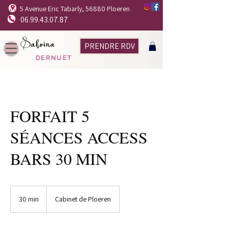
5 Avenue Eric Tabarly, 56880 Ploeren
06.99.43.07.87
Sabrina
PRENDRE RDV
DERNUET
FORFAIT 5
SÉANCES ACCESS
BARS 30 MIN
30 min
3
Cabinet de Ploeren
0
m
i