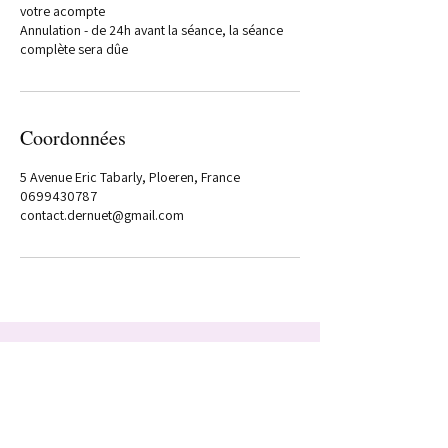
votre acompte
Annulation - de 24h avant la séance, la séance
complète sera dûe
Coordonnées
5 Avenue Eric Tabarly, Ploeren, France
0699430787
contact.dernuet@gmail.com
Sabrina Dernuet
5 Av Eric Tabarly
56880 PLOEREN
06.99.43.07.87