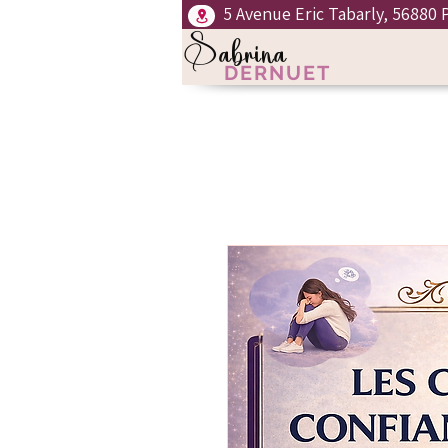
5 Avenue Eric Tabarly, 56880 
Sabrina
DERNUET