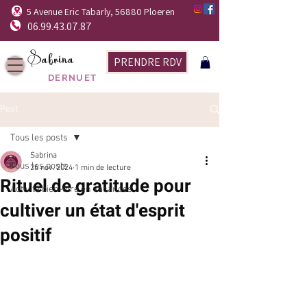
5 Avenue Eric Tabarly, 56880 Ploeren
06.99.43.07.87
Sabrina
PRENDRE RDV
DERNUET
Post
Tous les posts
Sabrina
Tous les posts
26 nov. 2024
1 min de lecture
Rituel de gratitude pour
Activité bien-être en vacances
cultiver un état d'esprit
positif