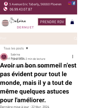
5 Avenue Eric Tabarly, 56880 Ploeren
06.99.43.07.87
Sabrina
PRENDRE RDV
DERNUET
Post
Tous les posts
Sabrina
Tous les posts
7 janv. 2024
2 min de lecture
Avoir un bon sommeil n'est
Activité bien-être en vacances
pas évident pour tout le
monde, mais il y a tout de
même quelques astuces
pour l'améliorer.
Dernière mise à jour :
22 févr. 2024